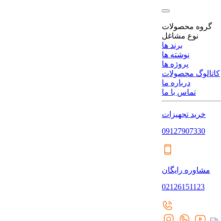
گروه محصولات
نوع مشاغل
برند ها
نوشته ها
پروژه ها
کاتالوگ محصولات
درباره ما
تماس با ما
خرید تجهیزات
09127907330
مشاوره رایگان
02126151123