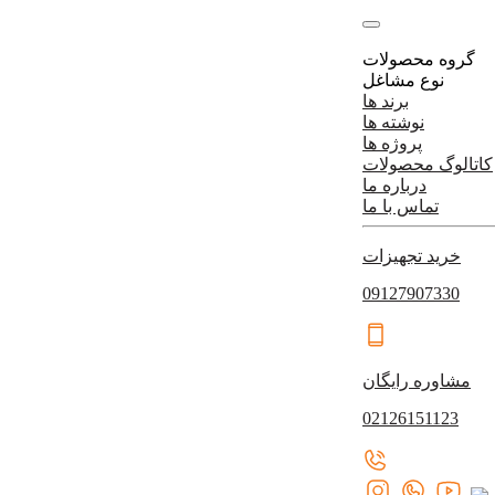
گروه محصولات
نوع مشاغل
برند ها
نوشته ها
پروژه ها
کاتالوگ محصولات
درباره ما
تماس با ما
خرید تجهیزات
09127907330
مشاوره رایگان
02126151123