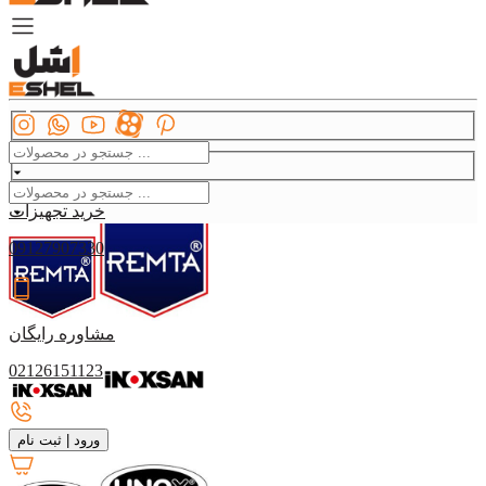
برند های تولید کننده تجهیزات
آشپزخانه صنعتی
خرید تجهیزات
09127907330
مشاوره رایگان
02126151123
ورود
|
ثبت نام