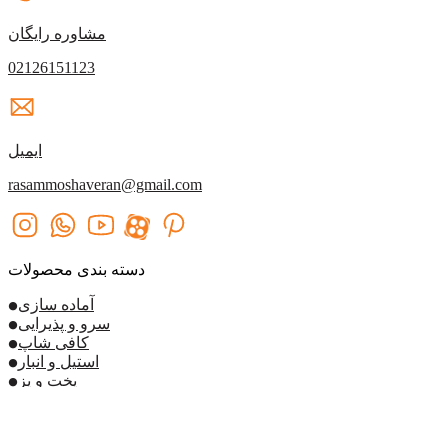
مشاوره رایگان
02126151123
ایمیل
rasammoshaveran@gmail.com
دسته بندی محصولات
آماده سازی
سرو و پذیرایی
کافی شاپ
استیل و انبار
پخت و پز
برودتی و سرمایشی
سلف سرویس
شستشو