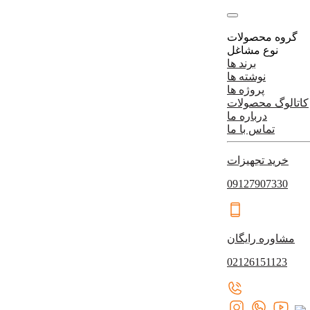
گروه محصولات
نوع مشاغل
برند ها
نوشته ها
پروژه ها
کاتالوگ محصولات
درباره ما
تماس با ما
خرید تجهیزات
09127907330
مشاوره رایگان
02126151123