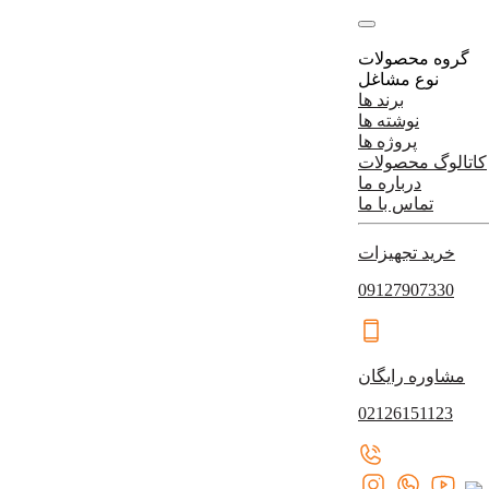
گروه محصولات
نوع مشاغل
برند ها
نوشته ها
پروژه ها
کاتالوگ محصولات
درباره ما
تماس با ما
خرید تجهیزات
09127907330
مشاوره رایگان
02126151123