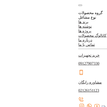
گروه محصولات
نوع مشاغل
برند ها
نوشته ها
پروژه ها
کاتالوگ محصولات
درباره ما
تماس با ما
خرید تجهیزات
09127907330
مشاوره رایگان
02126151123