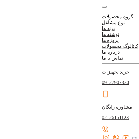
گروه محصولات
نوع مشاغل
برند ها
نوشته ها
پروژه ها
کاتالوگ محصولات
درباره ما
تماس با ما
خرید تجهیزات
09127907330
مشاوره رایگان
02126151123