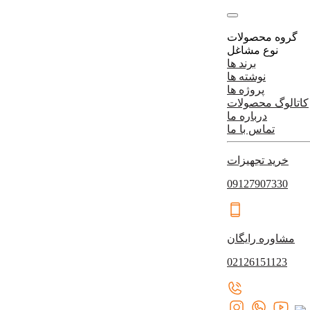
گروه محصولات
نوع مشاغل
برند ها
نوشته ها
پروژه ها
کاتالوگ محصولات
درباره ما
تماس با ما
خرید تجهیزات
09127907330
مشاوره رایگان
02126151123