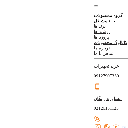
گروه محصولات
نوع مشاغل
برند ها
نوشته ها
پروژه ها
کاتالوگ محصولات
درباره ما
تماس با ما
خرید تجهیزات
09127907330
مشاوره رایگان
02126151123