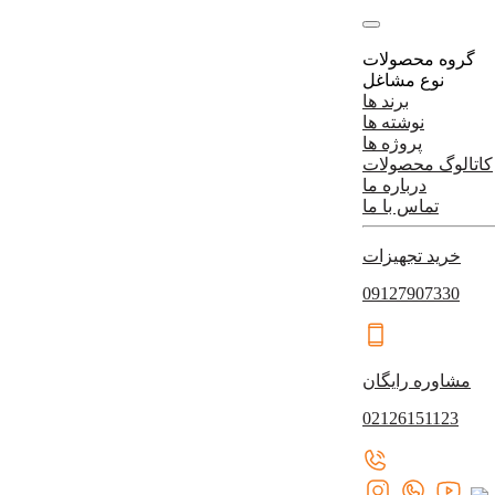
گروه محصولات
نوع مشاغل
برند ها
نوشته ها
پروژه ها
کاتالوگ محصولات
درباره ما
تماس با ما
خرید تجهیزات
09127907330
مشاوره رایگان
02126151123