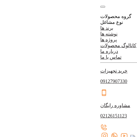
گروه محصولات
نوع مشاغل
برند ها
نوشته ها
پروژه ها
کاتالوگ محصولات
درباره ما
تماس با ما
خرید تجهیزات
09127907330
مشاوره رایگان
02126151123