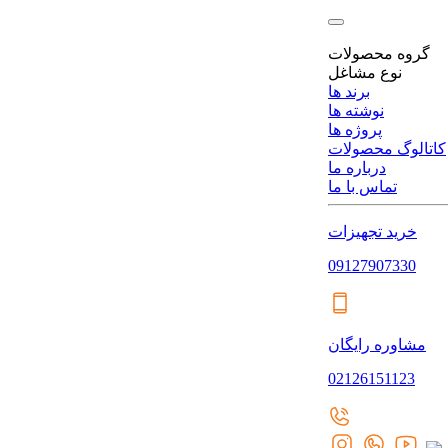
گروه محصولات
نوع مشاغل
برند ها
نوشته ها
پروژه ها
کاتالوگ محصولات
درباره ما
تماس با ما
خرید تجهیزات
09127907330
مشاوره رایگان
02126151123