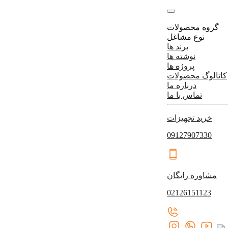
گروه محصولات
نوع مشاغل
برند ها
نوشته ها
پروژه ها
کاتالوگ محصولات
درباره ما
تماس با ما
خرید تجهیزات
09127907330
مشاوره رایگان
02126151123