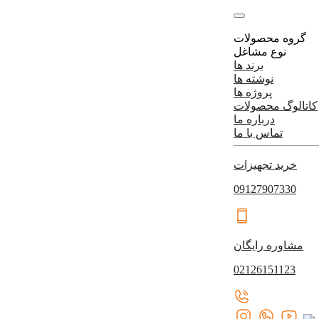
گروه محصولات
نوع مشاغل
برند ها
نوشته ها
پروژه ها
کاتالوگ محصولات
درباره ما
تماس با ما
خرید تجهیزات
09127907330
مشاوره رایگان
02126151123