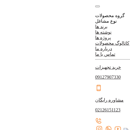
گروه محصولات
نوع مشاغل
برند ها
نوشته ها
پروژه ها
کاتالوگ محصولات
درباره ما
تماس با ما
خرید تجهیزات
09127907330
مشاوره رایگان
02126151123