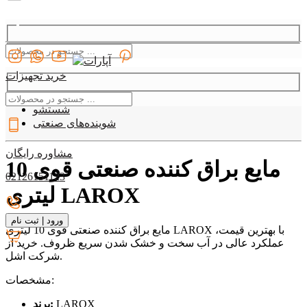
خرید تجهیزات
دسته بندی
09127907330
شستشو
شوینده‌های صنعتی
مشاوره رایگان
مایع براق کننده صنعتی قوی 10
02126151123
لیتری LAROX
ورود
|
ثبت نام
مایع براق کننده صنعتی قوی 10 لیتری LAROX با بهترین قیمت،
عملکرد عالی در آب سخت و خشک شدن سریع ظروف. خرید از
شرکت اشل.
مشخصات:
LAROX
برند: