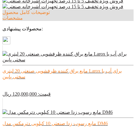
توضیحات کامل محصول
مشخصات
محصولات پیشنهادی:
مایع براق کننده ظرفشویی صنعتی 20 لیتری Larox برای آب با
سختی پایین
قیمت:
120,000,000
ريال
مایع رسوب زدا صنعتی 10 کیلویی دترمکس مدل DM6