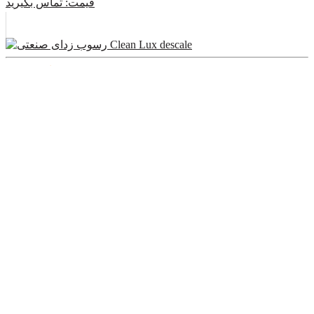
قیمت:
تماس بگیرید
رسوب زدای صنعتی Clean Lux descale
قیمت:
تماس بگیرید
اسپری قوی چربی زدا برای فر و گریل LAROX
قیمت:
تماس بگیرید
مایع رسوب زدا 5 لیتری Larox