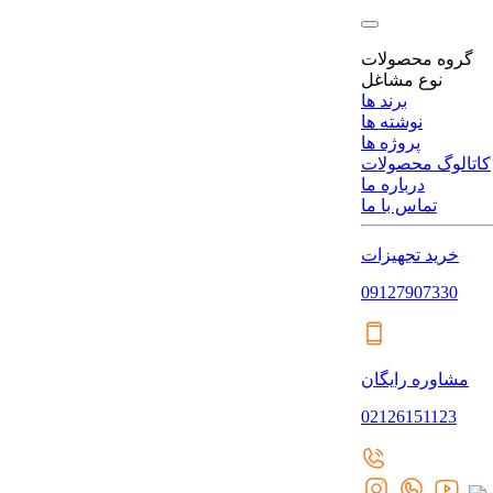
گروه محصولات
نوع مشاغل
برند ها
نوشته ها
پروژه ها
کاتالوگ محصولات
درباره ما
تماس با ما
خرید تجهیزات
09127907330
مشاوره رایگان
02126151123