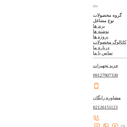
گروه محصولات
نوع مشاغل
برند ها
نوشته ها
پروژه ها
کاتالوگ محصولات
درباره ما
تماس با ما
خرید تجهیزات
09127907330
مشاوره رایگان
02126151123