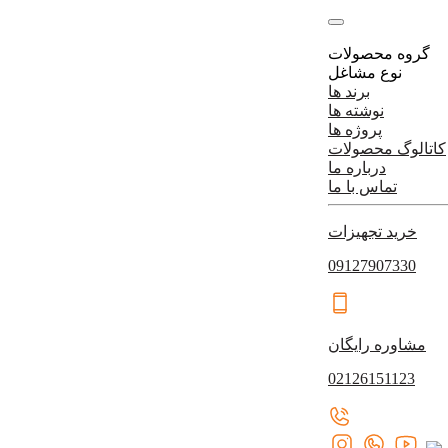
گروه محصولات
نوع مشاغل
برند ها
نوشته ها
پروژه ها
کاتالوگ محصولات
درباره ما
تماس با ما
خرید تجهیزات
09127907330
مشاوره رایگان
02126151123