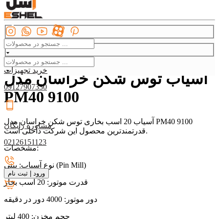
دسته بندی
آماده سازی
آسیاب صنعتی
خرید تجهیزات
آسیاب توس شکن خراسان مدل
09127907330
PM40 9100
آسیاب 20 اسب بخاری توس شکن خراسان مدل PM40 9100
مشاوره رایگان
قدرتمندترین محصول این شرکت داخلی است.
02126151123
مشخصات:
نوع آسیاب: پینی (Pin Mill)
ورود
|
ثبت نام
قدرت موتور: 20 اسب بخار
دور موتور: 4000 دور در دقیقه
حجم مخزن: 400 لیتر