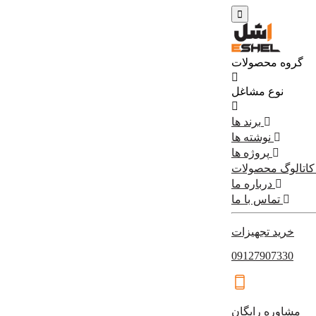
گروه محصولات
نوع مشاغل
برند ها
نوشته ها
پروژه ها
کاتالوگ محصولات
درباره ما
تماس با ما
خرید تجهیزات
09127907330
مشاوره رایگان