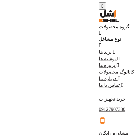
گروه محصولات
نوع مشاغل
برند ها
نوشته ها
پروژه ها
کاتالوگ محصولات
درباره ما
تماس با ما
خرید تجهیزات
09127907330
مشاوره رایگان