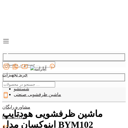
خرید تجهیزات
دسته بندی
09127907330
شستشو
ماشین ظرفشویی صنعتی
مشاوره رایگان
ماشین ظرفشویی هودتایپ
02126151123
اینوکسان مدل BYM102