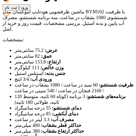
ورود
|
ثبت نام
ماشین ظرفشویی هودتایپ اینوکسان مدل BYM102 با ظرفیت
شستشوی 1080 بشقاب در ساعت، سه برنامه شستشو، مصرف
آب پایین و بدنه استیل. بررسی مشخصات، قیمت روز و خرید از
اشل.
مشخصات:
عرض:
75.2 سانتی‌متر
عمق:
82 سانتی‌متر
ارتفاع:
153.8 سانتی‌متر
وزن خالص:
113 کیلوگرم
جنس بدنه:
استنلس استیل
ورودی آب:
3/4 اینچ
ظرفیت شستشو:
60 سبد در ساعت / 1080 بشقاب در ساعت
/ 2160 فنجان در ساعت / 540 سینی در ساعت
برنامه‌های شستشو:
3 برنامه (کوتاه 60 ثانیه، متوسط 120
ثانیه، طولانی 180 ثانیه)
دمای شستشو:
55 درجه سانتیگراد
دمای آبکشی:
85 درجه سانتیگراد
مصرف آب:
3.3 لیتر در ساعت
حداکثر قطر بشقاب:
400 میلی‌متر
حداکثر ارتفاع بشقاب:
380 میلی‌متر