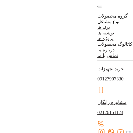
گروه محصولات
نوع مشاغل
برند ها
نوشته ها
پروژه ها
کاتالوگ محصولات
درباره ما
تماس با ما
خرید تجهیزات
09127907330
مشاوره رایگان
02126151123