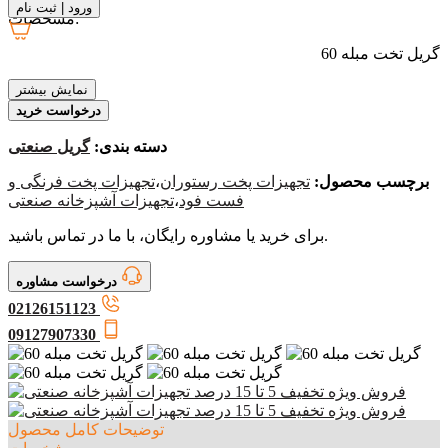
ورود
|
ثبت نام
مشخصات:
گریل تخت مبله 60
نمایش بیشتر
درخواست خرید
دسته بندی:
گریل صنعتی
برچسب محصول:
تجهیزات پخت رستوران
،
تجهیزات پخت فرنگی و
فست فود
،
تجهیزات آشپزخانه صنعتی
برای خرید یا مشاوره رایگان، با ما در تماس باشید.
درخواست مشاوره
02126151123
09127907330
توضیحات کامل محصول