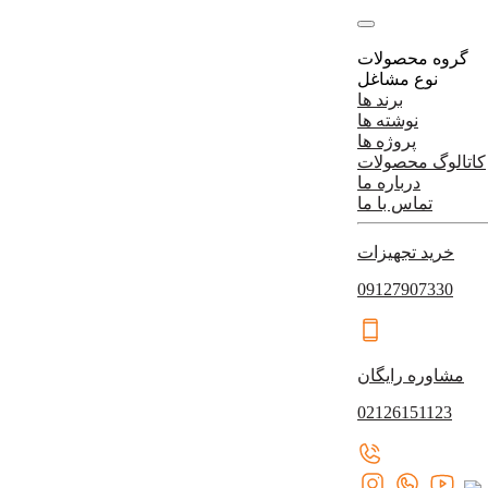
گروه محصولات
نوع مشاغل
برند ها
نوشته ها
پروژه ها
کاتالوگ محصولات
درباره ما
تماس با ما
خرید تجهیزات
09127907330
مشاوره رایگان
02126151123