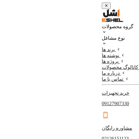
گروه محصولات
نوع مشاغل
برند ها
نوشته ها
پروژه ها
کاتالوگ محصولات
درباره ما
تماس با ما
خرید تجهیزات
09127907330
مشاوره رایگان
02126151123