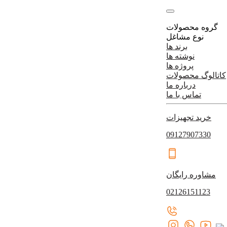
گروه محصولات
نوع مشاغل
برند ها
نوشته ها
پروژه ها
کاتالوگ محصولات
درباره ما
تماس با ما
خرید تجهیزات
09127907330
مشاوره رایگان
02126151123