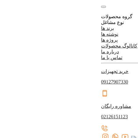
گروه محصولات
نوع مشاغل
برند ها
نوشته ها
پروژه ها
کاتالوگ محصولات
درباره ما
تماس با ما
خرید تجهیزات
09127907330
مشاوره رایگان
02126151123