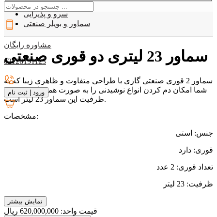
دسته بندی
09127907330
سرو و پذیرایی
سماور و بویلر صنعتی
مشاوره رایگان
سماور 23 لیتری دو قوری صنعتی
02126151123
سماور 2 قوری صنعتی گازی با طراحی متفاوت و ظاهری زیبا که به
شما امکان دم کردن انواع نوشیدنی را به صورت همزمان می دهد.
ورود
|
ثبت نام
ظرفیت این سماور 23 لیتر است.
مشخصات:
جنس: استی
قوری: دارد
تعداد قوری: 2 عدد
ظرفیت: 23 لیتر
نمایش بیشتر
قیمت واحد:
620,000,000
ريال