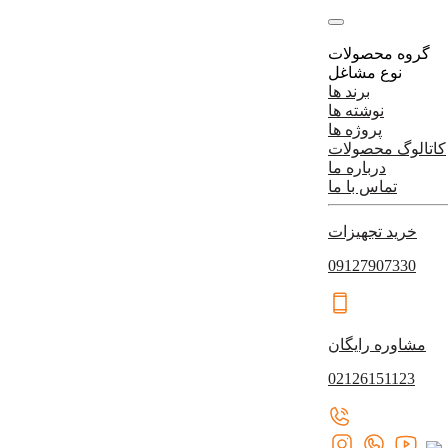
گروه محصولات
نوع مشاغل
برند ها
نوشته ها
پروژه ها
کاتالوگ محصولات
درباره ما
تماس با ما
خرید تجهیزات
09127907330
مشاوره رایگان
02126151123