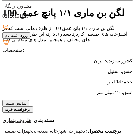
مشاوره رایگان
لگن بن ماری ۱/۱ پانچ عمق 100
02126151123
لگن بن ماری ۱/۱ پانچ عمق 100 از ظرف هایی است که در
آشپزخانه های صنعتی کاربرد بسیاری دارد، این ظرف دارای عمق
ورود
|
ثبت نام
های مختلف و همچنین مدل های متفاوتی دارد.
مشخصات:
کشور سازنده: ایران
جنس: استیل
حجم: 14 لیتر
عمق: ۲۰ میلی متر
نمایش بیشتر
درخواست خرید
دسته بندی:
ظروف بنماری
برچسب محصول:
تجهیزات آشپزخانه صنعتی
،
تجهیزات صنعتی