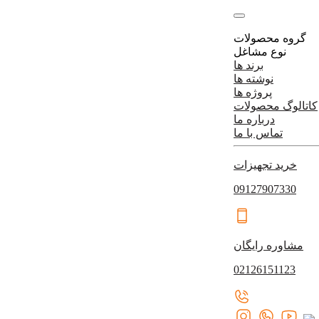
گروه محصولات
نوع مشاغل
برند ها
نوشته ها
پروژه ها
کاتالوگ محصولات
درباره ما
تماس با ما
خرید تجهیزات
09127907330
مشاوره رایگان
02126151123