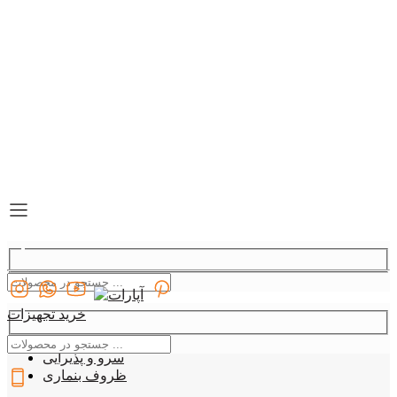
خرید تجهیزات
دسته بندی
09127907330
سرو و پذیرایی
ظروف بنماری