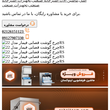
اشل
،
ماشین آلات آشپزخانه صنعتی
،
تجهیزات آشپزخانه
صنعتی
،
تجهیزات صنعتی
برای خرید یا مشاوره رایگان، با ما در تماس باشید.
درخواست مشاوره
02126151123
09127907330