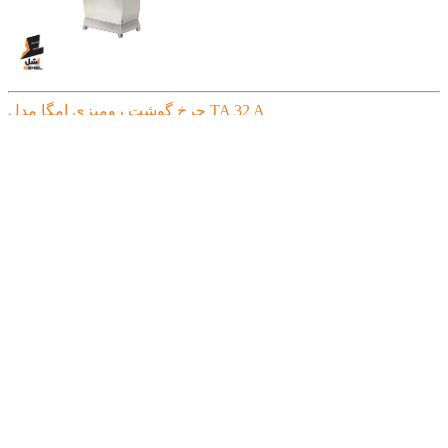
چرخ گوشت رومیزی امگا مدل TA 32 A
قیمت:
تماس بگیرید