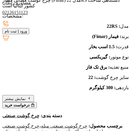
چرخ گوشت قصابی فیمار (Fimar) مدل 22RS دستگاهی ساخت
مشاوره رایگان
کشور ایتالیا است
02126151123
مشخصات:
مدل
: 22RS
ورود
|
ثبت نام
برند
: فیمار (Fimar)
قدرت
: 1.5 اسب بخار
نوع موتور
: گیربکسی
منبع تغذیه
: برق تک فاز
سایز چرخ گوشت
: 22
بازدهی
: 300 کیلوگرم
نمایش بیشتر
درخواست خرید
دسته بندی:
چرخ گوشت صنعتی
برچسب محصول:
چرخ گوشت صنعتی مبله
،
چرخ گوشت صنعتی