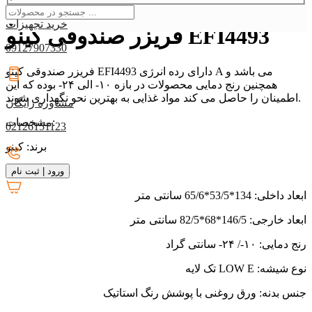
خرید تجهیزات
فریزر صندوقی کینو EFI4493
09127907330
فریزر صندوقی کینو EFI4493 دارای رده انرژی A می باشد و
همچنین رنج دمایی محصولات در بازه ۱۰- الی ۲۴- بوده که این
اطمینان را حاصل می کند مواد غذایی به بهترین نحو نگهداری شوند.
مشاوره رایگان
مشخصات:
02126151123
برند: کینو
EFI4493
مدل:
ورود
|
ثبت نام
ابعاد داخلی: 134*53/5*65/6 سانتی متر
ابعاد خارجی: 146/5*68*82/5 سانتی متر
رنج دمایی: ۱۰-/ ۲۴- سانتی گراد
نوع شیشه: LOW E تک لایه
جنس بدنه: ورق روغنی با پوشش رنگ استاتیک