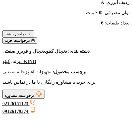
ردیف انرژی: A
توان مصرفی: 300 وات
تعداد طبقات: 6
نمایش بیشتر
درخواست خرید
دسته بندی:
یخچال کینو
,
یخچال و فریزر صنعتی
کینو - KINO
برند:
برچسب محصول:
تجهیزات آشپزخانه صنعتی
برای خرید یا مشاوره رایگان، با ما در تماس باشید.
درخواست مشاوره
02126151123
09126179374