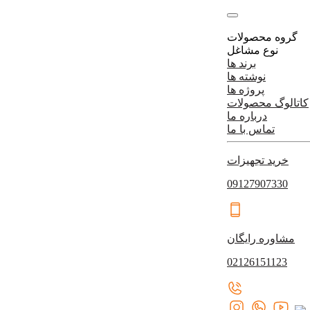
گروه محصولات
نوع مشاغل
برند ها
نوشته ها
پروژه ها
کاتالوگ محصولات
درباره ما
تماس با ما
خرید تجهیزات
09127907330
مشاوره رایگان
02126151123