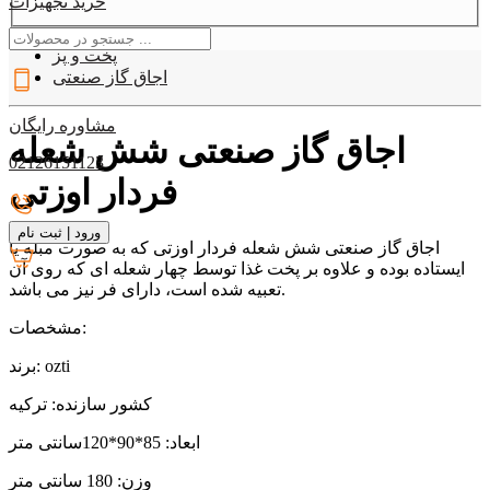
خرید تجهیزات
دسته بندی
09127907330
پخت و پز
اجاق گاز صنعتی
مشاوره رایگان
اجاق گاز صنعتی شش شعله
02126151123
فردار اوزتی
ورود
|
ثبت نام
اجاق گاز صنعتی شش شعله فردار اوزتی که به صورت مبله یا
ایستاده بوده و علاوه بر پخت غذا توسط چهار شعله ای که روی آن
تعبیه شده است، دارای فر نیز می باشد.
مشخصات:
برند: ozti
کشور سازنده: ترکیه
ابعاد: 85*90*120سانتی متر
وزن: 180 سانتی متر