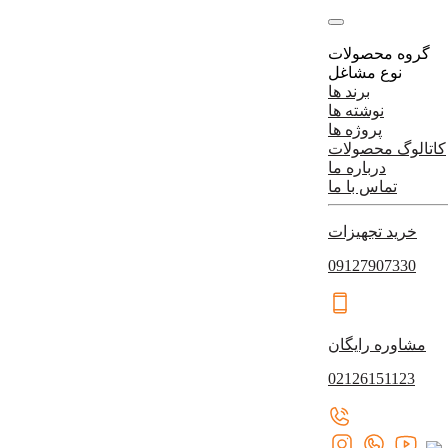
گروه محصولات
نوع مشاغل
برند ها
نوشته ها
پروژه ها
کاتالوگ محصولات
درباره ما
تماس با ما
خرید تجهیزات
09127907330
مشاوره رایگان
02126151123