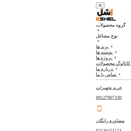
گروه محصولات
نوع مشاغل
برند ها
نوشته ها
پروژه ها
کاتالوگ محصولات
درباره ما
تماس با ما
خرید تجهیزات
09127907330
مشاوره رایگان
02126151123