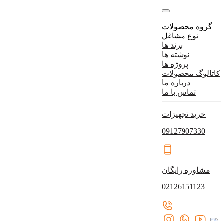
گروه محصولات
نوع مشاغل
برند ها
نوشته ها
پروژه ها
کاتالوگ محصولات
درباره ما
تماس با ما
خرید تجهیزات
09127907330
مشاوره رایگان
02126151123