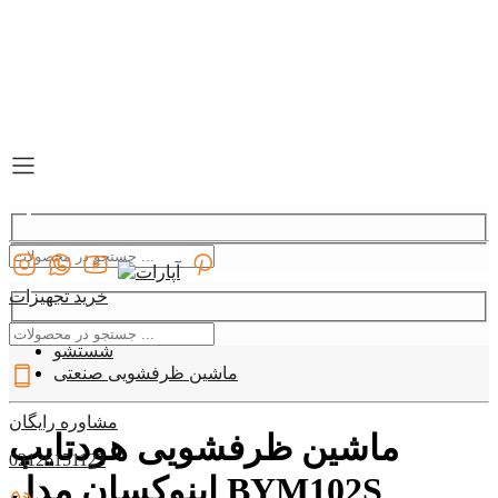
خرید تجهیزات
دسته بندی
09127907330
شستشو
ماشین ظرفشویی صنعتی
مشاوره رایگان
ماشین ظرفشویی هودتایپ
02126151123
اینوکسان مدل BYM102S