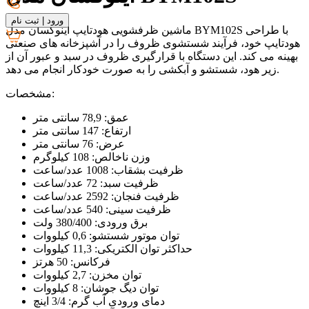
ورود
|
ثبت نام
ماشین ظرفشویی هودتایپ اینوکسان مدل BYM102S با طراحی
هودتایپ خود، فرآیند شستشوی ظروف را در آشپزخانه های صنعتی
بهینه می کند. این دستگاه با قرارگیری ظروف در سبد و عبور آن از
زیر هود، شستشو و آبکشی را به صورت خودکار انجام می دهد.
مشخصات:
عمق: 78,9 سانتی متر
ارتفاع: 147 سانتی متر
عرض: 76 سانتی متر
وزن ناخالص: 108 کیلوگرم
ظرفیت بشقاب: 1008 عدد/ساعت
ظرفیت سبد: 72 عدد/ساعت
ظرفیت فنجان: 2592 عدد/ساعت
ظرفیت سینی: 540 عدد/ساعت
برق ورودی: 380/400 ولت
توان موتور شستشو: 0,6 کیلووات
حداکثر توان الکتریکی: 11,3 کیلووات
فرکانس: 50 هرتز
توان مخزن: 2,7 کیلووات
توان دیگ جوشان: 8 کیلووات
دمای ورودی آب گرم: 3/4 اینچ