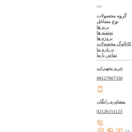
گروه محصولات
نوع مشاغل
برند ها
نوشته ها
پروژه ها
کاتالوگ محصولات
درباره ما
تماس با ما
خرید تجهیزات
09127907330
مشاوره رایگان
02126151123