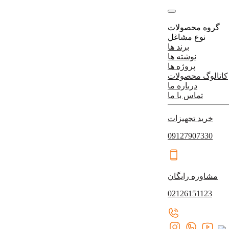
گروه محصولات
نوع مشاغل
برند ها
نوشته ها
پروژه ها
کاتالوگ محصولات
درباره ما
تماس با ما
خرید تجهیزات
09127907330
مشاوره رایگان
02126151123