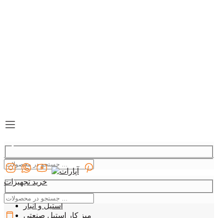
خرید تجهیزات
دسته بندی
09127907330
استیل و انبار
میز کار استیل صنعتی