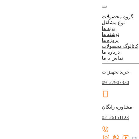
گروه محصولات
نوع مشاغل
برند ها
نوشته ها
پروژه ها
کاتالوگ محصولات
درباره ما
تماس با ما
خرید تجهیزات
09127907330
مشاوره رایگان
02126151123